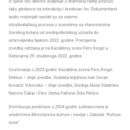
iz sjene već aktivno sudjeluje u dramskoj radnji potičući
tako gledaoce na interakciju i kreativan čin. Dokumentarni
audio materijali nastali su za vrijeme
istraživalačkog procesa u susretima sa stanovnicima
Gorskog kotara od srednjoškolskog uzrasta do
umirovljenika tijekom 2022. godine. Premijerna
izvedba održana je na Kazališnoj sceni Pero Kvrgić u
Delnicama 29. studenoga 2022. godine.
Gostovanja u 2023.godini: Kazališna scena Pero Kvrgić
Delnice – dvije izvedbe, Gradska knjižnica Ivan Goran
Kovačić Vrbovsko – dvije izvedbe, Srednja škola Vladimira
Nazora Čabar i Etno zbirka Palčeve Šiša Plešce
Distribucija predstave u 2024.godini sufinancirana je
sredstvima Ministarstva kulture i medije i Zaklade “Kultura
nova”