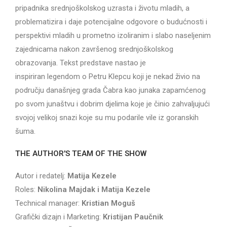
pripadnika srednjoškolskog uzrasta i životu mladih, a
problematizira i daje potencijalne odgovore o budućnosti i
perspektivi mladih u prometno izoliranim i slabo naseljenim
zajednicama nakon završenog srednjoškolskog
obrazovanja. Tekst predstave nastao je
inspiriran legendom o Petru Klepcu koji je nekad živio na
području današnjeg grada Čabra kao junaka zapamćenog
po svom junaštvu i dobrim djelima koje je činio zahvaljujući
svojoj velikoj snazi koje su mu podarile vile iz goranskih
šuma.
THE AUTHOR'S TEAM OF THE SHOW
Autor i redatelj:
Matija Kezele
Roles:
Nikolina Majdak i Matija Kezele
Technical manager:
Kristian Moguš
Grafički dizajn i Marketing:
Kristijan Paučnik