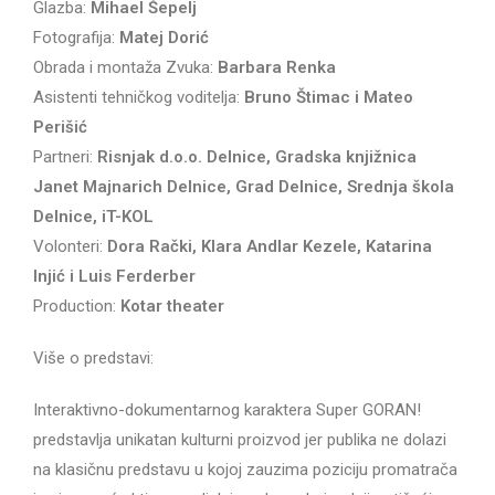
Glazba:
Mihael Šepelj
Fotografija:
Matej Dorić
Obrada i montaža Zvuka:
Barbara Renka
Asistenti tehničkog voditelja:
Bruno Štimac i Mateo
Perišić
Partneri:
Risnjak d.o.o. Delnice, Gradska knjižnica
Janet Majnarich Delnice, Grad Delnice, Srednja škola
Delnice, iT-KOL
Volonteri:
Dora Rački, Klara Andlar Kezele, Katarina
Injić i Luis Ferderber
Production:
Kotar theater
Više o predstavi:
Interaktivno-dokumentarnog karaktera Super GORAN!
predstavlja unikatan kulturni proizvod jer publika ne dolazi
na klasičnu predstavu u kojoj zauzima poziciju promatrača