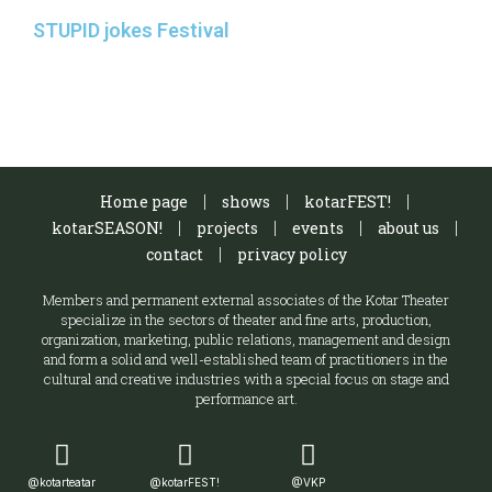
STUPID jokes Festival
Home page
shows
kotarFEST!
kotarSEASON!
projects
events
about us
contact
privacy policy
Members and permanent external associates of the Kotar Theater
specialize in the sectors of theater and fine arts, production,
organization, marketing, public relations, management and design
and form a solid and well-established team of practitioners in the
cultural and creative industries with a special focus on stage and
performance art.
@kotarteatar
@kotarFEST!
@VKP