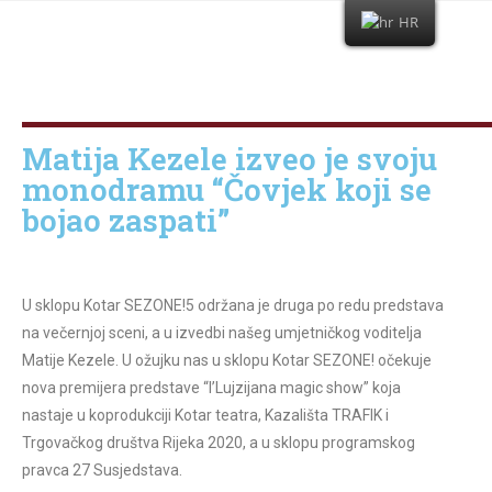
HR
Matija Kezele izveo je svoju
monodramu “Čovjek koji se
bojao zaspati”
U sklopu Kotar SEZONE!5 održana je druga po redu predstava
na večernjoj sceni, a u izvedbi našeg umjetničkog voditelja
Matije Kezele. U ožujku nas u sklopu Kotar SEZONE! očekuje
nova premijera predstave “I’Lujzijana magic show” koja
nastaje u koprodukciji Kotar teatra, Kazališta TRAFIK i
Trgovačkog društva Rijeka 2020, a u sklopu programskog
pravca 27 Susjedstava.