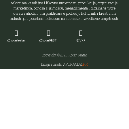
sektorima kazališne i likovne umjetnosti, produkcije, organizacije,
marketinga, odnosa s javnošću, menadžmenta i dizajna te tvore
čvrsti i uhodani tim praktičara u području kulturnih i kreativnih
industrija s posebnim fokusom na scenske i izvedbene umjetnosti.
@kotarteatar
@kotarFEST!
@VKP
Copyright ©2021. Kotar Teatar
Dizajn i izrada: APLIKACIJE
.HR