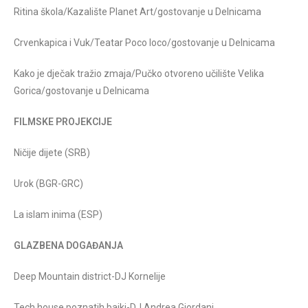
Ritina škola/Kazalište Planet Art/gostovanje u Delnicama
Crvenkapica i Vuk/Teatar Poco loco/gostovanje u Delnicama
Kako je dječak tražio zmaja/Pučko otvoreno učilište Velika
Gorica/gostovanje u Delnicama
FILMSKE PROJEKCIJE
Ničije dijete (SRB)
Urok (BGR-GRC)
La islam inima (ESP)
GLAZBENA DOGAĐANJA
Deep Mountain district-DJ Kornelije
Tech house poznatih bajki-DJ Andrea Giordani