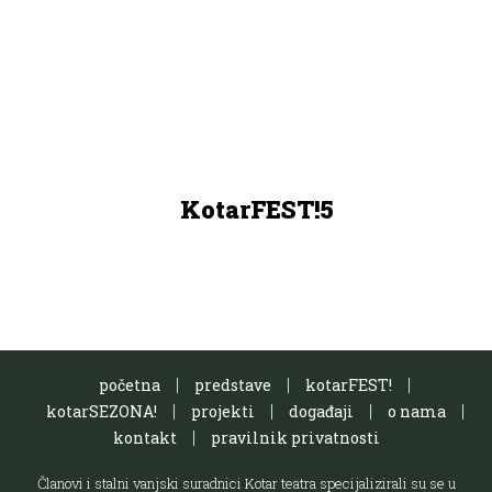
KotarFEST!5
početna
predstave
kotarFEST!
kotarSEZONA!
projekti
događaji
o nama
kontakt
pravilnik privatnosti
Članovi i stalni vanjski suradnici Kotar teatra specijalizirali su se u