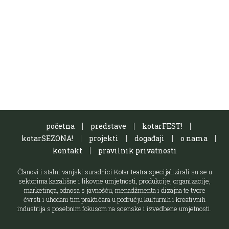
početna
predstave
kotarFEST!
kotarSEZONA!
projekti
događaji
o nama
kontakt
pravilnik privatnosti
Članovi i stalni vanjski suradnici Kotar teatra specijalizirali su se u
sektorima kazališne i likovne umjetnosti, produkcije, organizacije,
marketinga, odnosa s javnošću, menadžmenta i dizajna te tvore
čvrsti i uhodani tim praktičara u području kulturnih i kreativnih
industrija s posebnim fokusom na scenske i izvedbene umjetnosti.