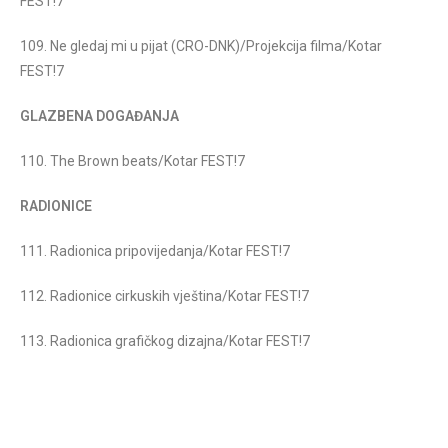
FEST!7
109. Ne gledaj mi u pijat (CRO-DNK)/Projekcija filma/Kotar
FEST!7
GLAZBENA DOGAĐANJA
110. The Brown beats/Kotar FEST!7
RADIONICE
111. Radionica pripovijedanja/Kotar FEST!7
112. Radionice cirkuskih vještina/Kotar FEST!7
113. Radionica grafičkog dizajna/Kotar FEST!7