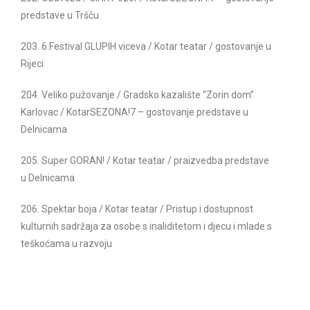
predstave u Tršču
203. 6.Festival GLUPIH viceva / Kotar teatar / gostovanje u
Rijeci
204. Veliko pužovanje / Gradsko kazalište “Zorin dom”
Karlovac / KotarSEZONA!7 – gostovanje predstave u
Delnicama
205. Super GORAN! / Kotar teatar /
praizvedba predstave
u Delnicama
206. Spektar boja / Kotar teatar / Pristup i dostupnost
kulturnih sadržaja za osobe s inaliditetom i djecu i mlade s
teškoćama u razvoju