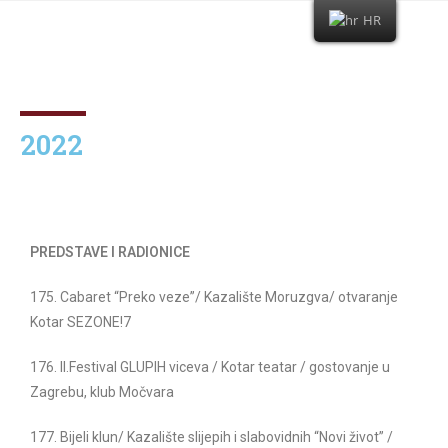
HR
2022
PREDSTAVE I RADIONICE
175. Cabaret “Preko veze”/ Kazalište Moruzgva/ otvaranje
Kotar SEZONE!7
176. II.Festival GLUPIH viceva / Kotar teatar / gostovanje u
Zagrebu, klub Močvara
177. Bijeli klun/ Kazalište slijepih i slabovidnih “Novi život” /